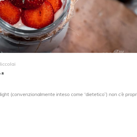
iccolai
t”
di light (convenzionalmente inteso come “dietetico”) non c’è propr