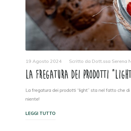
19 Agosto 2024
Scritto da
Dott.ssa Serena N
La fregatura dei prodotti “ligh
La fregatura dei prodotti “light” sta nel fatto che 
niente!
LEGGI TUTTO