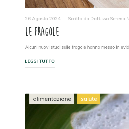
26 Agosto 2024
Scritto da
Dott.ssa Serena N
Le fragole
Alcuni nuovi studi sulle fragole hanno messo in evide
LEGGI TUTTO
alimentazione
salute